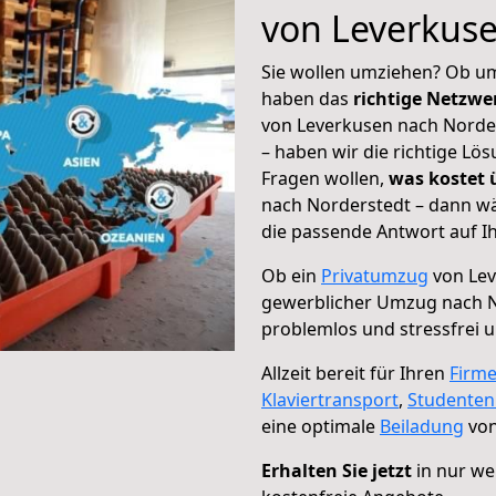
von Leverkus
Sie wollen umziehen? Ob um
haben das
richtige Netzw
von Leverkusen nach Norder
– haben wir die richtige Lö
Fragen wollen,
was kostet
nach Norderstedt – dann wä
die passende Antwort auf Ih
Ob ein
Privatumzug
von Lev
gewerblicher Umzug nach 
problemlos und stressfrei 
Allzeit bereit für Ihren
Firm
Klaviertransport
,
Studente
eine optimale
Beiladung
von
Erhalten Sie jetzt
in nur we