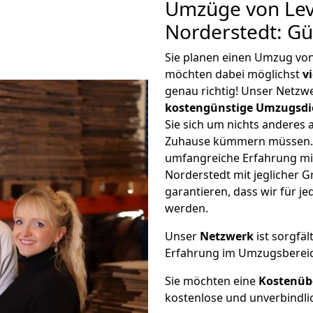
Umzüge von Lev
Norderstedt: G
Sie planen einen Umzug vo
möchten dabei möglichst
v
genau richtig! Unser Netzw
kostengünstige Umzugsdi
Sie sich um nichts anderes 
Zuhause kümmern müssen. W
umfangreiche Erfahrung m
Norderstedt mit jeglicher
garantieren, dass wir für j
werden.
Unser
Netzwerk
ist sorgfäl
Erfahrung im Umzugsberei
Sie möchten eine
Kostenüb
kostenlose und unverbindli