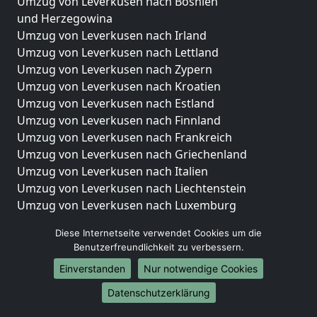
Umzug von Leverkusen nach Bosnien
und Herzegowina
Umzug von Leverkusen nach Irland
Umzug von Leverkusen nach Lettland
Umzug von Leverkusen nach Zypern
Umzug von Leverkusen nach Kroatien
Umzug von Leverkusen nach Estland
Umzug von Leverkusen nach Finnland
Umzug von Leverkusen nach Frankreich
Umzug von Leverkusen nach Griechenland
Umzug von Leverkusen nach Italien
Umzug von Leverkusen nach Liechtenstein
Umzug von Leverkusen nach Luxemburg
Umzug von Leverkusen nach Niederlande
Diese Internetseite verwendet Cookies um die
Umzug von Leverkusen nach Norwegen
Benutzerfreundlichkeit zu verbessern.
Umzüge-Deutschlandweit
Einverstanden
Nur notwendige Cookies
Umzug von Leverkusen nach Berlin
Datenschutzerklärung
Umzug von Leverkusen nach Hamburg