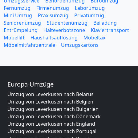
Umzugsservice
Behördenumzug
Büroumzug
Fernumzug
Firmenumzug
Laborumzug
Mini Umzug
Praxisumzug
Privatumzug
Seniorenumzug
Studentenumzug
Beiladung
Entrümpelung
Halteverbotszone
Klaviertransport
Möbellift
Haushaltsauflösung
Möbeltaxi
Möbelmitfahrzentrale
Umzugskartons
Europa-Umzüge
Umzug von Leverkusen nach Belarus
Umzug von Leverkusen nach Belgien
Umzug von Leverkusen nach Bulgarien
Umzug von Leverkusen nach Dänemark
Umzug von Leverkusen nach England
Umzug von Leverkusen nach Portugal