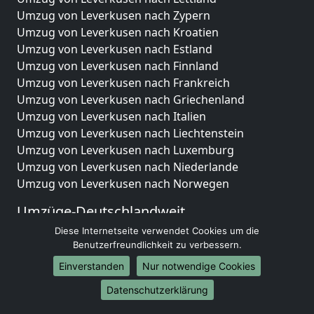
Umzug von Leverkusen nach Zypern
Umzug von Leverkusen nach Kroatien
Umzug von Leverkusen nach Estland
Umzug von Leverkusen nach Finnland
Umzug von Leverkusen nach Frankreich
Umzug von Leverkusen nach Griechenland
Umzug von Leverkusen nach Italien
Umzug von Leverkusen nach Liechtenstein
Umzug von Leverkusen nach Luxemburg
Umzug von Leverkusen nach Niederlande
Umzug von Leverkusen nach Norwegen
Umzüge-Deutschlandweit
Diese Internetseite verwendet Cookies um die
Umzug von Leverkusen nach Berlin
Benutzerfreundlichkeit zu verbessern.
Umzug von Leverkusen nach Hamburg
Umzug von Leverkusen nach München
Einverstanden
Nur notwendige Cookies
Umzug von Leverkusen nach Köln
Datenschutzerklärung
Umzug von Leverkusen nach Frankfurt am Main