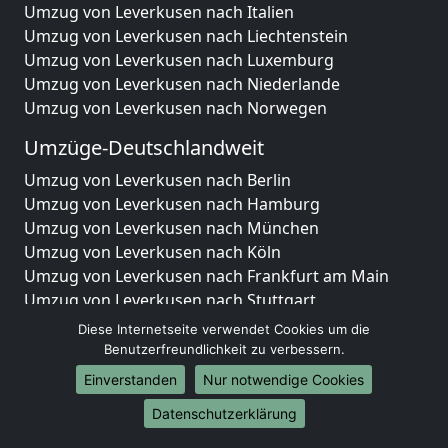
Umzug von Leverkusen nach Italien
Umzug von Leverkusen nach Liechtenstein
Umzug von Leverkusen nach Luxemburg
Umzug von Leverkusen nach Niederlande
Umzug von Leverkusen nach Norwegen
Umzüge-Deutschlandweit
Umzug von Leverkusen nach Berlin
Umzug von Leverkusen nach Hamburg
Umzug von Leverkusen nach München
Umzug von Leverkusen nach Köln
Umzug von Leverkusen nach Frankfurt am Main
Umzug von Leverkusen nach Stuttgart
Umzug von Leverkusen nach Düsseldorf
Diese Internetseite verwendet Cookies um die
Umzug von Leverkusen nach Leipzig
Benutzerfreundlichkeit zu verbessern.
Umzug von Leverkusen nach Dortmund
Einverstanden
Nur notwendige Cookies
Umzug von Leverkusen nach Essen
Datenschutzerklärung
Umzug von Leverkusen nach Bremen
Umzug von Leverkusen nach Dresden