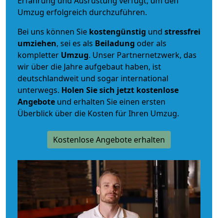
Erfahrung und Ausrüstung verfügt, um den
Umzug erfolgreich durchzuführen.
Bei uns können Sie
kostengünstig
und
stressfrei
umziehen
, sei es als
Beiladung
oder als
kompletter
Umzug
. Unser Partnernetzwerk, das
wir über die Jahre aufgebaut haben, ist
deutschlandweit und sogar international
unterwegs.
Holen Sie sich jetzt kostenlose
Angebote
und erhalten Sie einen ersten
Überblick über die Kosten für Ihren Umzug.
Kostenlose Angebote erhalten