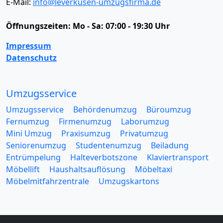
E-Mail:
info@leverkusen-umzugsfirma.de
Öffnungszeiten:
Mo - Sa: 07:00 - 19:30 Uhr
Impressum
Datenschutz
Umzugsservice
Umzugsservice
Behördenumzug
Büroumzug
Fernumzug
Firmenumzug
Laborumzug
Mini Umzug
Praxisumzug
Privatumzug
Seniorenumzug
Studentenumzug
Beiladung
Entrümpelung
Halteverbotszone
Klaviertransport
Möbellift
Haushaltsauflösung
Möbeltaxi
Möbelmitfahrzentrale
Umzugskartons