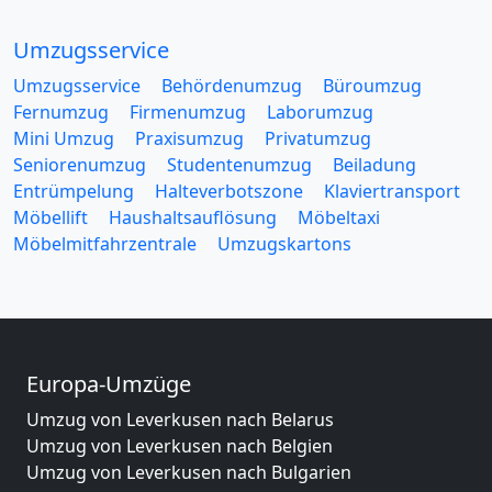
Umzugsservice
Umzugsservice
Behördenumzug
Büroumzug
Fernumzug
Firmenumzug
Laborumzug
Mini Umzug
Praxisumzug
Privatumzug
Seniorenumzug
Studentenumzug
Beiladung
Entrümpelung
Halteverbotszone
Klaviertransport
Möbellift
Haushaltsauflösung
Möbeltaxi
Möbelmitfahrzentrale
Umzugskartons
Europa-Umzüge
Umzug von Leverkusen nach Belarus
Umzug von Leverkusen nach Belgien
Umzug von Leverkusen nach Bulgarien