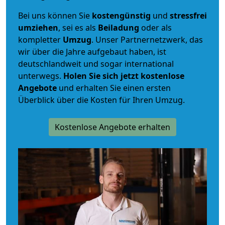
Bei uns können Sie
kostengünstig
und
stressfrei
umziehen
, sei es als
Beiladung
oder als
kompletter
Umzug
. Unser Partnernetzwerk, das
wir über die Jahre aufgebaut haben, ist
deutschlandweit und sogar international
unterwegs.
Holen Sie sich jetzt kostenlose
Angebote
und erhalten Sie einen ersten
Überblick über die Kosten für Ihren Umzug.
Kostenlose Angebote erhalten