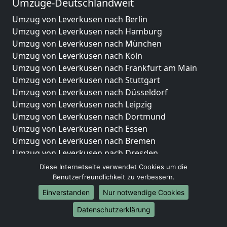
Umzüge-Deutschlandweit
Umzug von Leverkusen nach Berlin
Umzug von Leverkusen nach Hamburg
Umzug von Leverkusen nach München
Umzug von Leverkusen nach Köln
Umzug von Leverkusen nach Frankfurt am Main
Umzug von Leverkusen nach Stuttgart
Umzug von Leverkusen nach Düsseldorf
Umzug von Leverkusen nach Leipzig
Umzug von Leverkusen nach Dortmund
Umzug von Leverkusen nach Essen
Umzug von Leverkusen nach Bremen
Umzug von Leverkusen nach Dresden
Umzug von Leverkusen nach Hannover
Diese Internetseite verwendet Cookies um die
Umzug von Leverkusen nach Nürnberg
Benutzerfreundlichkeit zu verbessern.
Umzug von Leverkusen nach Duisburg
Einverstanden
Nur notwendige Cookies
Umzug von Leverkusen nach Bochum
Datenschutzerklärung
Umzug von Leverkusen nach Wuppertal
Umzug von Leverkusen nach Bielefeld