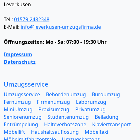
Leverkusen
Tel.:
01579-2482348
E-Mail:
info@leverkusen-umzugsfirma.de
Öffnungszeiten:
Mo - Sa: 07:00 - 19:30 Uhr
Impressum
Datenschutz
Umzugsservice
Umzugsservice
Behördenumzug
Büroumzug
Fernumzug
Firmenumzug
Laborumzug
Mini Umzug
Praxisumzug
Privatumzug
Seniorenumzug
Studentenumzug
Beiladung
Entrümpelung
Halteverbotszone
Klaviertransport
Möbellift
Haushaltsauflösung
Möbeltaxi
Möbelmitfahrzentrale
Umzugskartons