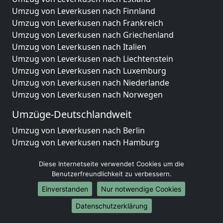
Umzug von Leverkusen nach Finnland
Umzug von Leverkusen nach Frankreich
Umzug von Leverkusen nach Griechenland
Umzug von Leverkusen nach Italien
Umzug von Leverkusen nach Liechtenstein
Umzug von Leverkusen nach Luxemburg
Umzug von Leverkusen nach Niederlande
Umzug von Leverkusen nach Norwegen
Umzüge-Deutschlandweit
Umzug von Leverkusen nach Berlin
Umzug von Leverkusen nach Hamburg
Umzug von Leverkusen nach München
Diese Internetseite verwendet Cookies um die
Umzug von Leverkusen nach Köln
Benutzerfreundlichkeit zu verbessern.
Umzug von Leverkusen nach Frankfurt am Main
Umzug von Leverkusen nach Stuttgart
Einverstanden
Nur notwendige Cookies
Umzug von Leverkusen nach Düsseldorf
Datenschutzerklärung
Umzug von Leverkusen nach Leipzig