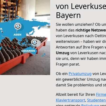
von Leverkuse
Bayern
Sie wollen umziehen? Ob um
haben das
richtige Netzw
von Leverkusen nach Oettin
weiterwissen – haben wir di
Antworten auf Ihre Fragen 
Umzug
von Leverkusen nach
sie uns, denn wir haben im
Fragen parat.
Ob ein
Privatumzug
von Lev
ein gewerblicher Umzug nac
damit Sie problemlos und s
Allzeit bereit für Ihren
Firm
Klaviertransport
,
Studente
eine optimale
Beiladung
von