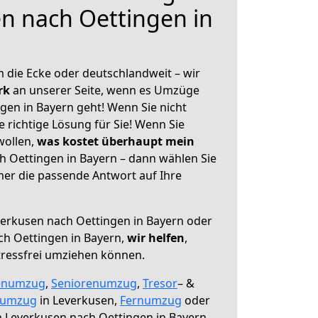
n nach Oettingen in
 die Ecke oder deutschlandweit – wir
erk
an unserer Seite, wenn es Umzüge
gen in Bayern geht! Wenn Sie nicht
e richtige Lösung für Sie! Wenn Sie
wollen,
was kostet überhaupt mein
 Oettingen in Bayern – dann wählen Sie
mer die passende Antwort auf Ihre
erkusen nach Oettingen in Bayern oder
h Oettingen in Bayern,
wir helfen
,
tressfrei umziehen können.
enumzug
,
Seniorenumzug
,
Tresor
– &
numzug
in Leverkusen,
Fernumzug
oder
 Leverkusen nach Oettingen in Bayern.