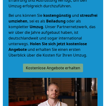
Erfahrung und Ausrüstung verfügt, um den
Umzug erfolgreich durchzuführen.
Bei uns können Sie
kostengünstig
und
stressfrei
umziehen
, sei es als
Beiladung
oder als
kompletter
Umzug
. Unser Partnernetzwerk, das
wir über die Jahre aufgebaut haben, ist
deutschlandweit und sogar international
unterwegs.
Holen Sie sich jetzt kostenlose
Angebote
und erhalten Sie einen ersten
Überblick über die Kosten für Ihren Umzug.
Kostenlose Angebote erhalten