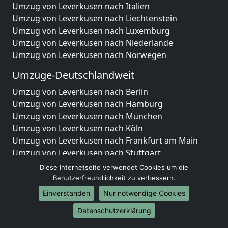
Umzug von Leverkusen nach Italien
Umzug von Leverkusen nach Liechtenstein
Umzug von Leverkusen nach Luxemburg
Umzug von Leverkusen nach Niederlande
Umzug von Leverkusen nach Norwegen
Umzüge-Deutschlandweit
Umzug von Leverkusen nach Berlin
Umzug von Leverkusen nach Hamburg
Umzug von Leverkusen nach München
Umzug von Leverkusen nach Köln
Umzug von Leverkusen nach Frankfurt am Main
Umzug von Leverkusen nach Stuttgart
Umzug von Leverkusen nach Düsseldorf
Diese Internetseite verwendet Cookies um die
Umzug von Leverkusen nach Leipzig
Benutzerfreundlichkeit zu verbessern.
Umzug von Leverkusen nach Dortmund
Einverstanden
Nur notwendige Cookies
Umzug von Leverkusen nach Essen
Datenschutzerklärung
Umzug von Leverkusen nach Bremen
Umzug von Leverkusen nach Dresden