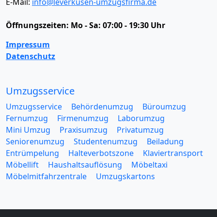
E-Mail:
info@leverkusen-umzugsfirma.de
Öffnungszeiten:
Mo - Sa: 07:00 - 19:30 Uhr
Impressum
Datenschutz
Umzugsservice
Umzugsservice
Behördenumzug
Büroumzug
Fernumzug
Firmenumzug
Laborumzug
Mini Umzug
Praxisumzug
Privatumzug
Seniorenumzug
Studentenumzug
Beiladung
Entrümpelung
Halteverbotszone
Klaviertransport
Möbellift
Haushaltsauflösung
Möbeltaxi
Möbelmitfahrzentrale
Umzugskartons