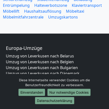
Entrümpelung
Halteverbotszone
Klaviertransport
Möbellift
Haushaltsauflösung
Möbeltaxi
Möbelmitfahrzentrale
Umzugskartons
Europa-Umzüge
Umzug von Leverkusen nach Belarus
Umzug von Leverkusen nach Belgien
Umzug von Leverkusen nach Bulgarien
Umzug von Leverkusen nach Dänemark
Umzug von Leverkusen nach England
Diese Internetseite verwendet Cookies um die
Umzug von Leverkusen nach Portugal
Benutzerfreundlichkeit zu verbessern.
Umzug von Leverkusen nach Bosnien
Einverstanden
Nur notwendige Cookies
und Herzegowina
Datenschutzerklärung
Umzug von Leverkusen nach Irland
Umzug von Leverkusen nach Lettland