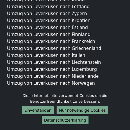
Umzug von Leverkusen nach Lettland
Umzug von Leverkusen nach Zypern
Umzug von Leverkusen nach Kroatien
Umzug von Leverkusen nach Estland
Umzug von Leverkusen nach Finnland
Umzug von Leverkusen nach Frankreich
Umzug von Leverkusen nach Griechenland
Umzug von Leverkusen nach Italien
Umzug von Leverkusen nach Liechtenstein
Umzug von Leverkusen nach Luxemburg
Umzug von Leverkusen nach Niederlande
Umzug von Leverkusen nach Norwegen
Umzüge-Deutschlandweit
Diese Internetseite verwendet Cookies um die
Benutzerfreundlichkeit zu verbessern.
Umzug von Leverkusen nach Berlin
Umzug von Leverkusen nach Hamburg
Einverstanden
Nur notwendige Cookies
Umzug von Leverkusen nach München
Datenschutzerklärung
Umzug von Leverkusen nach Köln