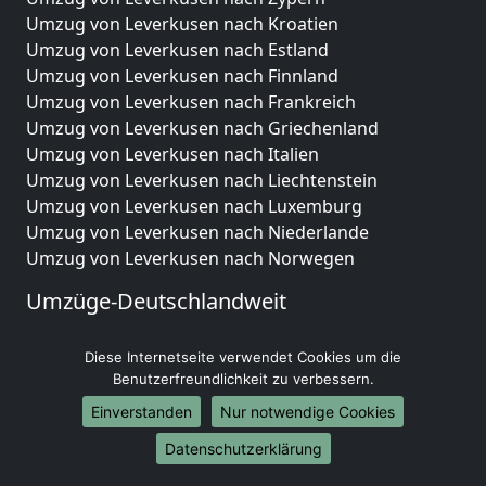
Umzug von Leverkusen nach Kroatien
Umzug von Leverkusen nach Estland
Umzug von Leverkusen nach Finnland
Umzug von Leverkusen nach Frankreich
Umzug von Leverkusen nach Griechenland
Umzug von Leverkusen nach Italien
Umzug von Leverkusen nach Liechtenstein
Umzug von Leverkusen nach Luxemburg
Umzug von Leverkusen nach Niederlande
Umzug von Leverkusen nach Norwegen
Umzüge-Deutschlandweit
Umzug von Leverkusen nach Berlin
Diese Internetseite verwendet Cookies um die
Umzug von Leverkusen nach Hamburg
Benutzerfreundlichkeit zu verbessern.
Umzug von Leverkusen nach München
Umzug von Leverkusen nach Köln
Einverstanden
Nur notwendige Cookies
Umzug von Leverkusen nach Frankfurt am Main
Datenschutzerklärung
Umzug von Leverkusen nach Stuttgart