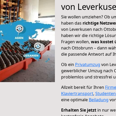
von Leverkus
Sie wollen umziehen? Ob um
haben das
richtige Netzw
von Leverkusen nach Ottobr
haben wir die richtige Lösu
Fragen wollen,
was kostet
nach Ottobrunn – dann wähl
die passende Antwort auf Ih
Ob ein
Privatumzug
von Lev
gewerblicher Umzug nach 
problemlos und stressfrei 
Allzeit bereit für Ihren
Firm
Klaviertransport
,
Studente
eine optimale
Beiladung
von
Erhalten Sie jetzt
in nur we