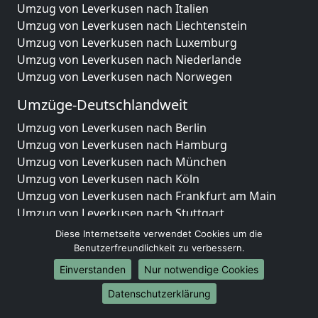
Umzug von Leverkusen nach Italien
Umzug von Leverkusen nach Liechtenstein
Umzug von Leverkusen nach Luxemburg
Umzug von Leverkusen nach Niederlande
Umzug von Leverkusen nach Norwegen
Umzüge-Deutschlandweit
Umzug von Leverkusen nach Berlin
Umzug von Leverkusen nach Hamburg
Umzug von Leverkusen nach München
Umzug von Leverkusen nach Köln
Umzug von Leverkusen nach Frankfurt am Main
Umzug von Leverkusen nach Stuttgart
Umzug von Leverkusen nach Düsseldorf
Diese Internetseite verwendet Cookies um die
Umzug von Leverkusen nach Leipzig
Benutzerfreundlichkeit zu verbessern.
Umzug von Leverkusen nach Dortmund
Einverstanden
Nur notwendige Cookies
Umzug von Leverkusen nach Essen
Datenschutzerklärung
Umzug von Leverkusen nach Bremen
Umzug von Leverkusen nach Dresden