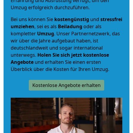
Erfahrung und Ausrüstung verfügt, um den
Umzug erfolgreich durchzuführen.
Bei uns können Sie
kostengünstig
und
stressfrei
umziehen
, sei es als
Beiladung
oder als
kompletter
Umzug
. Unser Partnernetzwerk, das
wir über die Jahre aufgebaut haben, ist
deutschlandweit und sogar international
unterwegs.
Holen Sie sich jetzt kostenlose
Angebote
und erhalten Sie einen ersten
Überblick über die Kosten für Ihren Umzug.
Kostenlose Angebote erhalten