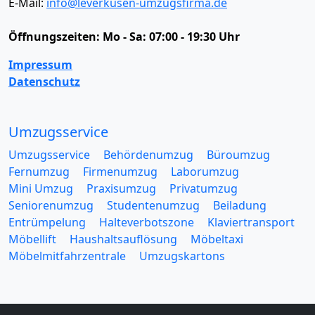
E-Mail:
info@leverkusen-umzugsfirma.de
Öffnungszeiten:
Mo - Sa: 07:00 - 19:30 Uhr
Impressum
Datenschutz
Umzugsservice
Umzugsservice
Behördenumzug
Büroumzug
Fernumzug
Firmenumzug
Laborumzug
Mini Umzug
Praxisumzug
Privatumzug
Seniorenumzug
Studentenumzug
Beiladung
Entrümpelung
Halteverbotszone
Klaviertransport
Möbellift
Haushaltsauflösung
Möbeltaxi
Möbelmitfahrzentrale
Umzugskartons