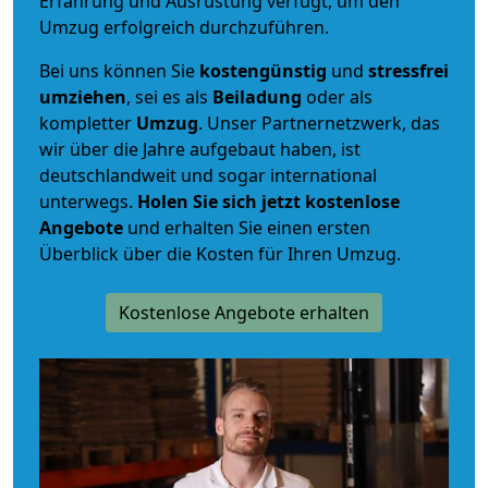
Erfahrung und Ausrüstung verfügt, um den
Umzug erfolgreich durchzuführen.
Bei uns können Sie
kostengünstig
und
stressfrei
umziehen
, sei es als
Beiladung
oder als
kompletter
Umzug
. Unser Partnernetzwerk, das
wir über die Jahre aufgebaut haben, ist
deutschlandweit und sogar international
unterwegs.
Holen Sie sich jetzt kostenlose
Angebote
und erhalten Sie einen ersten
Überblick über die Kosten für Ihren Umzug.
Kostenlose Angebote erhalten