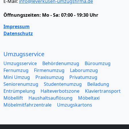
E-Mail:
info@leverkusen-umzugsfirma.de
Öffnungszeiten:
Mo - Sa: 07:00 - 19:30 Uhr
Impressum
Datenschutz
Umzugsservice
Umzugsservice
Behördenumzug
Büroumzug
Fernumzug
Firmenumzug
Laborumzug
Mini Umzug
Praxisumzug
Privatumzug
Seniorenumzug
Studentenumzug
Beiladung
Entrümpelung
Halteverbotszone
Klaviertransport
Möbellift
Haushaltsauflösung
Möbeltaxi
Möbelmitfahrzentrale
Umzugskartons