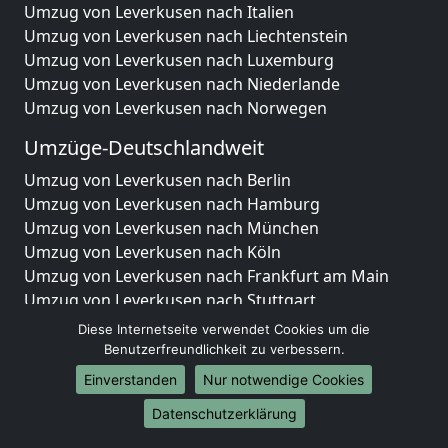
Umzug von Leverkusen nach Italien
Umzug von Leverkusen nach Liechtenstein
Umzug von Leverkusen nach Luxemburg
Umzug von Leverkusen nach Niederlande
Umzug von Leverkusen nach Norwegen
Umzüge-Deutschlandweit
Umzug von Leverkusen nach Berlin
Umzug von Leverkusen nach Hamburg
Umzug von Leverkusen nach München
Umzug von Leverkusen nach Köln
Umzug von Leverkusen nach Frankfurt am Main
Umzug von Leverkusen nach Stuttgart
Umzug von Leverkusen nach Düsseldorf
Diese Internetseite verwendet Cookies um die
Umzug von Leverkusen nach Leipzig
Benutzerfreundlichkeit zu verbessern.
Umzug von Leverkusen nach Dortmund
Einverstanden
Nur notwendige Cookies
Umzug von Leverkusen nach Essen
Datenschutzerklärung
Umzug von Leverkusen nach Bremen
Umzug von Leverkusen nach Dresden