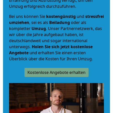
Erfahrung und Ausrüstung verfügt, um den
Umzug erfolgreich durchzuführen.
Bei uns können Sie
kostengünstig
und
stressfrei
umziehen
, sei es als
Beiladung
oder als
kompletter
Umzug
. Unser Partnernetzwerk, das
wir über die Jahre aufgebaut haben, ist
deutschlandweit und sogar international
unterwegs.
Holen Sie sich jetzt kostenlose
Angebote
und erhalten Sie einen ersten
Überblick über die Kosten für Ihren Umzug.
Kostenlose Angebote erhalten