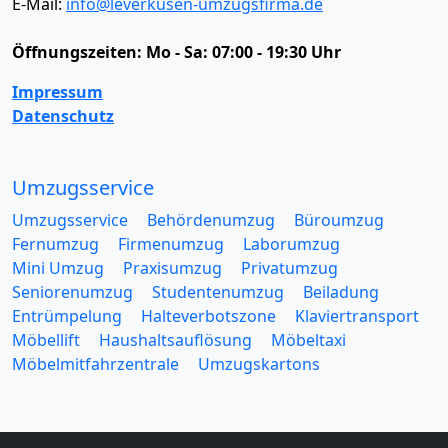
E-Mail:
info@leverkusen-umzugsfirma.de
Öffnungszeiten:
Mo - Sa: 07:00 - 19:30 Uhr
Impressum
Datenschutz
Umzugsservice
Umzugsservice
Behördenumzug
Büroumzug
Fernumzug
Firmenumzug
Laborumzug
Mini Umzug
Praxisumzug
Privatumzug
Seniorenumzug
Studentenumzug
Beiladung
Entrümpelung
Halteverbotszone
Klaviertransport
Möbellift
Haushaltsauflösung
Möbeltaxi
Möbelmitfahrzentrale
Umzugskartons