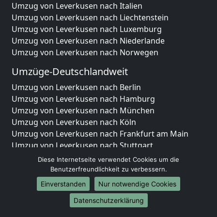
Umzug von Leverkusen nach Italien
Umzug von Leverkusen nach Liechtenstein
Umzug von Leverkusen nach Luxemburg
Umzug von Leverkusen nach Niederlande
Umzug von Leverkusen nach Norwegen
Umzüge-Deutschlandweit
Umzug von Leverkusen nach Berlin
Umzug von Leverkusen nach Hamburg
Umzug von Leverkusen nach München
Umzug von Leverkusen nach Köln
Umzug von Leverkusen nach Frankfurt am Main
Umzug von Leverkusen nach Stuttgart
Umzug von Leverkusen nach Düsseldorf
Diese Internetseite verwendet Cookies um die
Umzug von Leverkusen nach Leipzig
Benutzerfreundlichkeit zu verbessern.
Umzug von Leverkusen nach Dortmund
Einverstanden
Nur notwendige Cookies
Umzug von Leverkusen nach Essen
Datenschutzerklärung
Umzug von Leverkusen nach Bremen
Umzug von Leverkusen nach Dresden