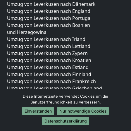
Umzug von Leverkusen nach Dänemark
Umzug von Leverkusen nach England
Umzug von Leverkusen nach Portugal
Umzug von Leverkusen nach Bosnien
und Herzegowina
Umzug von Leverkusen nach Irland
Umzug von Leverkusen nach Lettland
Umzug von Leverkusen nach Zypern
Umzug von Leverkusen nach Kroatien
Umzug von Leverkusen nach Estland
Umzug von Leverkusen nach Finnland
Umzug von Leverkusen nach Frankreich
Umzug von Leverkusen nach Griechenland
Umzug von Leverkusen nach Italien
Diese Internetseite verwendet Cookies um die
Umzug von Leverkusen nach Liechtenstein
Benutzerfreundlichkeit zu verbessern.
Umzug von Leverkusen nach Luxemburg
Einverstanden
Nur notwendige Cookies
Umzug von Leverkusen nach Niederlande
Datenschutzerklärung
Umzug von Leverkusen nach Norwegen