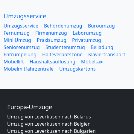
Umzugsservice
Umzugsservice
Behördenumzug
Büroumzug
Fernumzug
Firmenumzug
Laborumzug
Mini Umzug
Praxisumzug
Privatumzug
Seniorenumzug
Studentenumzug
Beiladung
Entrümpelung
Halteverbotszone
Klaviertransport
Möbellift
Haushaltsauflösung
Möbeltaxi
Möbelmitfahrzentrale
Umzugskartons
Europa-Umzüge
Umzug von Leverkusen nach Belarus
Umzug von Leverkusen nach Belgien
Umzug von Leverkusen nach Bulgarien