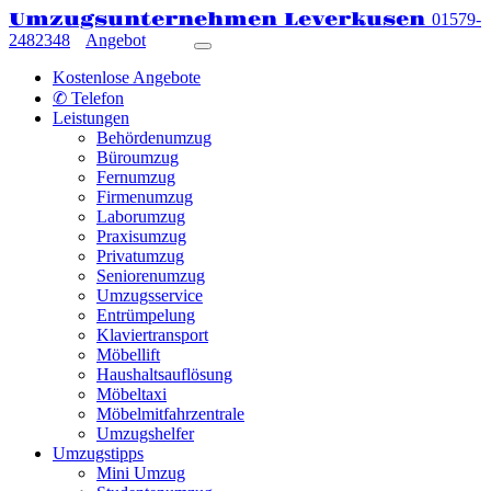
Umzugsunternehmen Leverkusen
01579-
2482348
Angebot
Kostenlose Angebote
✆ Telefon
Leistungen
Behördenumzug
Büroumzug
Fernumzug
Firmenumzug
Laborumzug
Praxisumzug
Privatumzug
Seniorenumzug
Umzugsservice
Entrümpelung
Klaviertransport
Möbellift
Haushaltsauflösung
Möbeltaxi
Möbelmitfahrzentrale
Umzugshelfer
Umzugstipps
Mini Umzug