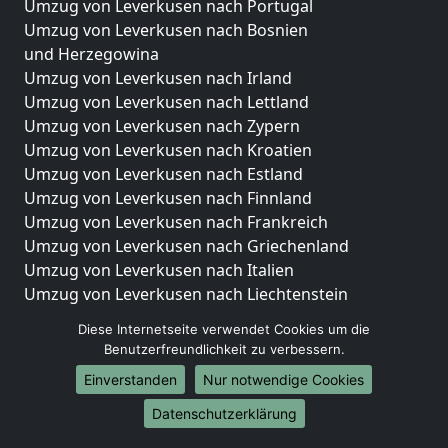
Umzug von Leverkusen nach Portugal
Umzug von Leverkusen nach Bosnien
und Herzegowina
Umzug von Leverkusen nach Irland
Umzug von Leverkusen nach Lettland
Umzug von Leverkusen nach Zypern
Umzug von Leverkusen nach Kroatien
Umzug von Leverkusen nach Estland
Umzug von Leverkusen nach Finnland
Umzug von Leverkusen nach Frankreich
Umzug von Leverkusen nach Griechenland
Umzug von Leverkusen nach Italien
Umzug von Leverkusen nach Liechtenstein
Umzug von Leverkusen nach Luxemburg
Diese Internetseite verwendet Cookies um die
Umzug von Leverkusen nach Niederlande
Benutzerfreundlichkeit zu verbessern.
Umzug von Leverkusen nach Norwegen
Einverstanden
Nur notwendige Cookies
Umzüge-Deutschlandweit
Datenschutzerklärung
Umzug von Leverkusen nach Berlin