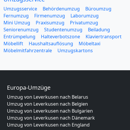
Umzugsservice
Behördenumzug
Büroumzug
Fernumzug
Firmenumzug
Laborumzug
Mini Umzug
Praxisumzug
Privatumzug
Seniorenumzug
Studentenumzug
Beiladung
Entrümpelung
Halteverbotszone
Klaviertransport
Möbellift
Haushaltsauflösung
Möbeltaxi
Möbelmitfahrzentrale
Umzugskartons
Europa-Umzüge
Umzug von Leverkusen nach Belarus
Umzug von Leverkusen nach Belgien
Umzug von Leverkusen nach Bulgarien
Umzug von Leverkusen nach Dänemark
Umzug von Leverkusen nach England