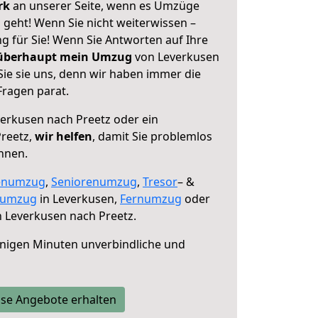
erk
an unserer Seite, wenn es Umzüge
 geht! Wenn Sie nicht weiterwissen –
ng für Sie! Wenn Sie Antworten auf Ihre
 überhaupt mein Umzug
von Leverkusen
Sie sie uns, denn wir haben immer die
Fragen parat.
erkusen nach Preetz oder ein
reetz,
wir helfen
, damit Sie problemlos
nnen.
enumzug
,
Seniorenumzug
,
Tresor
– &
numzug
in Leverkusen,
Fernumzug
oder
 Leverkusen nach Preetz.
nigen Minuten unverbindliche und
se Angebote erhalten