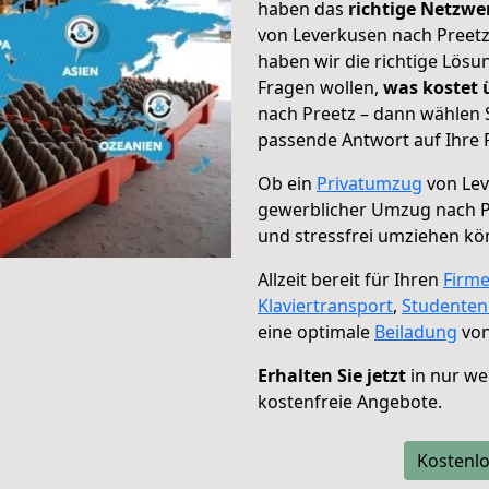
haben das
richtige Netzw
von Leverkusen nach Preetz
haben wir die richtige Lösu
Fragen wollen,
was kostet
nach Preetz – dann wählen 
passende Antwort auf Ihre 
Ob ein
Privatumzug
von Lev
gewerblicher Umzug nach P
und stressfrei umziehen kö
Allzeit bereit für Ihren
Firm
Klaviertransport
,
Studente
eine optimale
Beiladung
von
Erhalten Sie jetzt
in nur we
kostenfreie Angebote.
Kostenlo