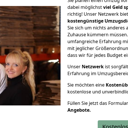
Sie planen einen Umzug vo
dabei möglichst
viel Geld 
richtig! Unser Netzwerk bi
kostengünstige Umzugsdi
Sie sich um nichts anderes 
Zuhause kümmern müssen. W
umfangreiche Erfahrung mi
mit jeglicher Größenordnun
dass wir für jedes Budget 
Unser
Netzwerk
ist sorgfäl
Erfahrung im Umzugsberei
Sie möchten eine
Kostenüb
kostenlose und unverbindli
Füllen Sie jetzt das Formula
Angebote.
Kostenlos