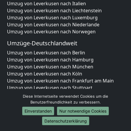
Umzug von Leverkusen nach Italien
Umzug von Leverkusen nach Liechtenstein
Umzug von Leverkusen nach Luxemburg
Umzug von Leverkusen nach Niederlande
Umzug von Leverkusen nach Norwegen
Umzüge-Deutschlandweit
Umzug von Leverkusen nach Berlin
Umzug von Leverkusen nach Hamburg
Umzug von Leverkusen nach München
Umzug von Leverkusen nach Köln
Umzug von Leverkusen nach Frankfurt am Main
Umzug von Leverkusen nach Stuttgart
Umzug von Leverkusen nach Düsseldorf
Diese Internetseite verwendet Cookies um die
Umzug von Leverkusen nach Leipzig
Benutzerfreundlichkeit zu verbessern.
Umzug von Leverkusen nach Dortmund
Einverstanden
Nur notwendige Cookies
Umzug von Leverkusen nach Essen
Datenschutzerklärung
Umzug von Leverkusen nach Bremen
Umzug von Leverkusen nach Dresden