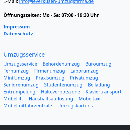
E-Mail:
info@leverkusen-umzugsfirma.de
Öffnungszeiten:
Mo - Sa: 07:00 - 19:30 Uhr
Impressum
Datenschutz
Umzugsservice
Umzugsservice
Behördenumzug
Büroumzug
Fernumzug
Firmenumzug
Laborumzug
Mini Umzug
Praxisumzug
Privatumzug
Seniorenumzug
Studentenumzug
Beiladung
Entrümpelung
Halteverbotszone
Klaviertransport
Möbellift
Haushaltsauflösung
Möbeltaxi
Möbelmitfahrzentrale
Umzugskartons