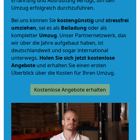
Erfahrung und Ausrüstung verfügt, um den
Umzug erfolgreich durchzuführen.
Bei uns können Sie
kostengünstig
und
stressfrei
umziehen
, sei es als
Beiladung
oder als
kompletter
Umzug
. Unser Partnernetzwerk, das
wir über die Jahre aufgebaut haben, ist
deutschlandweit und sogar international
unterwegs.
Holen Sie sich jetzt kostenlose
Angebote
und erhalten Sie einen ersten
Überblick über die Kosten für Ihren Umzug.
Kostenlose Angebote erhalten