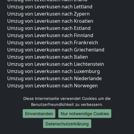
Umzug von Leverkusen nach Lettland
Umzug von Leverkusen nach Zypern
Umzug von Leverkusen nach Kroatien
Umzug von Leverkusen nach Estland
Umzug von Leverkusen nach Finnland
Umzug von Leverkusen nach Frankreich
Umzug von Leverkusen nach Griechenland
Umzug von Leverkusen nach Italien
Umzug von Leverkusen nach Liechtenstein
Umzug von Leverkusen nach Luxemburg
Umzug von Leverkusen nach Niederlande
Umzug von Leverkusen nach Norwegen
Umzüge-Deutschlandweit
Diese Internetseite verwendet Cookies um die
Benutzerfreundlichkeit zu verbessern.
Umzug von Leverkusen nach Berlin
Umzug von Leverkusen nach Hamburg
Einverstanden
Nur notwendige Cookies
Umzug von Leverkusen nach München
Datenschutzerklärung
Umzug von Leverkusen nach Köln