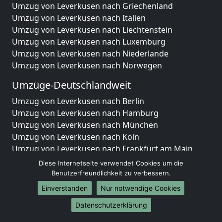
Umzug von Leverkusen nach Griechenland
Umzug von Leverkusen nach Italien
Umzug von Leverkusen nach Liechtenstein
Umzug von Leverkusen nach Luxemburg
Umzug von Leverkusen nach Niederlande
Umzug von Leverkusen nach Norwegen
Umzüge-Deutschlandweit
Umzug von Leverkusen nach Berlin
Umzug von Leverkusen nach Hamburg
Umzug von Leverkusen nach München
Umzug von Leverkusen nach Köln
Umzug von Leverkusen nach Frankfurt am Main
Umzug von Leverkusen nach Stuttgart
Diese Internetseite verwendet Cookies um die
Umzug von Leverkusen nach Düsseldorf
Benutzerfreundlichkeit zu verbessern.
Umzug von Leverkusen nach Leipzig
Einverstanden
Nur notwendige Cookies
Umzug von Leverkusen nach Dortmund
Datenschutzerklärung
Umzug von Leverkusen nach Essen
Umzug von Leverkusen nach Bremen