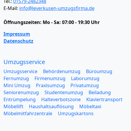
Tel.:
01579-2482348
E-Mail:
info@leverkusen-umzugsfirma.de
Öffnungszeiten:
Mo - Sa: 07:00 - 19:30 Uhr
Impressum
Datenschutz
Umzugsservice
Umzugsservice
Behördenumzug
Büroumzug
Fernumzug
Firmenumzug
Laborumzug
Mini Umzug
Praxisumzug
Privatumzug
Seniorenumzug
Studentenumzug
Beiladung
Entrümpelung
Halteverbotszone
Klaviertransport
Möbellift
Haushaltsauflösung
Möbeltaxi
Möbelmitfahrzentrale
Umzugskartons