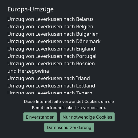
Europa-Umzüge
Umzug von Leverkusen nach Belarus
Umzug von Leverkusen nach Belgien
Umzug von Leverkusen nach Bulgarien
Umzug von Leverkusen nach Dänemark
Umzug von Leverkusen nach England
Umzug von Leverkusen nach Portugal
Umzug von Leverkusen nach Bosnien
und Herzegowina
Umzug von Leverkusen nach Irland
Umzug von Leverkusen nach Lettland
Umzug von Leverkusen nach Zypern
Umzug von Leverkusen nach Kroatien
Diese Internetseite verwendet Cookies um die
Umzug von Leverkusen nach Estland
Benutzerfreundlichkeit zu verbessern.
Umzug von Leverkusen nach Finnland
Einverstanden
Nur notwendige Cookies
Umzug von Leverkusen nach Frankreich
Datenschutzerklärung
Umzug von Leverkusen nach Griechenland
Umzug von Leverkusen nach Italien