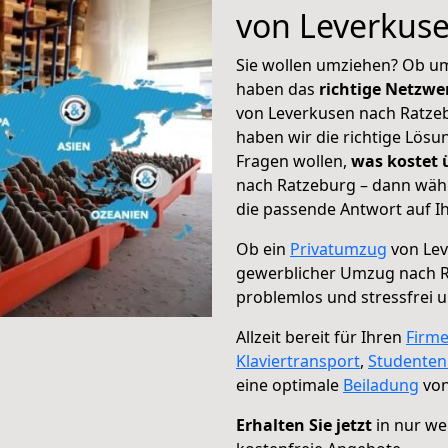
von Leverkus
Sie wollen umziehen? Ob um
haben das
richtige Netzw
von Leverkusen nach Ratzeb
haben wir die richtige Lösu
Fragen wollen,
was kostet
nach Ratzeburg – dann wähl
die passende Antwort auf Ih
Ob ein
Privatumzug
von Lev
gewerblicher Umzug nach 
problemlos und stressfrei 
Allzeit bereit für Ihren
Firm
Klaviertransport
,
Studente
eine optimale
Beiladung
von
Erhalten Sie jetzt
in nur we