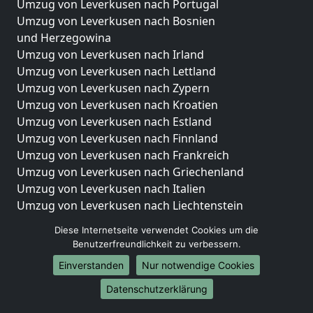
Umzug von Leverkusen nach Portugal
Umzug von Leverkusen nach Bosnien
und Herzegowina
Umzug von Leverkusen nach Irland
Umzug von Leverkusen nach Lettland
Umzug von Leverkusen nach Zypern
Umzug von Leverkusen nach Kroatien
Umzug von Leverkusen nach Estland
Umzug von Leverkusen nach Finnland
Umzug von Leverkusen nach Frankreich
Umzug von Leverkusen nach Griechenland
Umzug von Leverkusen nach Italien
Umzug von Leverkusen nach Liechtenstein
Umzug von Leverkusen nach Luxemburg
Diese Internetseite verwendet Cookies um die
Umzug von Leverkusen nach Niederlande
Benutzerfreundlichkeit zu verbessern.
Umzug von Leverkusen nach Norwegen
Einverstanden
Nur notwendige Cookies
Umzüge-Deutschlandweit
Datenschutzerklärung
Umzug von Leverkusen nach Berlin