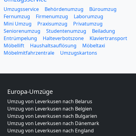
Umzugsservice
Behördenumzug
Büroumzug
Fernumzug
Firmenumzug
Laborumzug
Mini Umzug
Praxisumzug
Privatumzug
Seniorenumzug
Studentenumzug
Beiladung
Entrümpelung
Halteverbotszone
Klaviertransport
Möbellift
Haushaltsauflösung
Möbeltaxi
Möbelmitfahrzentrale
Umzugskartons
Europa-Umzüge
Umzug von Leverkusen nach Belarus
Umzug von Leverkusen nach Belgien
Umzug von Leverkusen nach Bulgarien
Umzug von Leverkusen nach Dänemark
Umzug von Leverkusen nach England