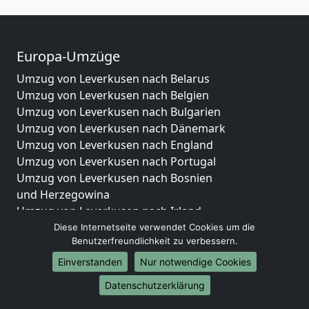
Europa-Umzüge
Umzug von Leverkusen nach Belarus
Umzug von Leverkusen nach Belgien
Umzug von Leverkusen nach Bulgarien
Umzug von Leverkusen nach Dänemark
Umzug von Leverkusen nach England
Umzug von Leverkusen nach Portugal
Umzug von Leverkusen nach Bosnien
und Herzegowina
Umzug von Leverkusen nach Irland
Umzug von Leverkusen nach Lettland
Diese Internetseite verwendet Cookies um die
Benutzerfreundlichkeit zu verbessern.
Umzug von Leverkusen nach Zypern
Umzug von Leverkusen nach Kroatien
Einverstanden
Nur notwendige Cookies
Umzug von Leverkusen nach Estland
Datenschutzerklärung
Umzug von Leverkusen nach Finnland