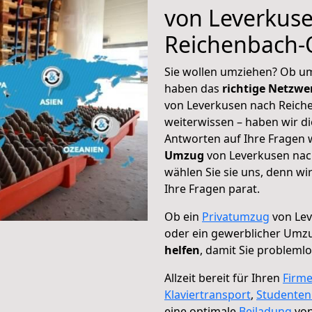
von Leverkus
Reichenbach-O
Sie wollen umziehen? Ob um
haben das
richtige Netzw
von Leverkusen nach Reiche
weiterwissen – haben wir di
Antworten auf Ihre Fragen 
Umzug
von Leverkusen nac
wählen Sie sie uns, denn w
Ihre Fragen parat.
Ob ein
Privatumzug
von Lev
oder ein gewerblicher Umz
helfen
, damit Sie probleml
Allzeit bereit für Ihren
Firm
Klaviertransport
,
Studente
eine optimale
Beiladung
von