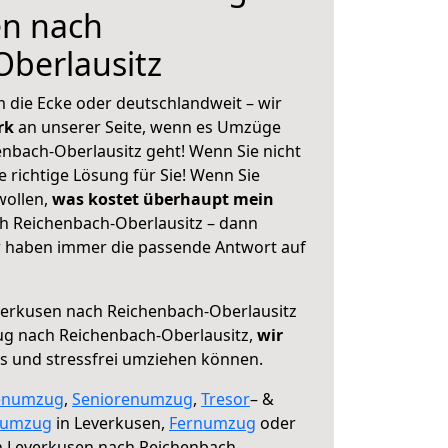
en nach
berlausitz
 die Ecke oder deutschlandweit – wir
erk
an unserer Seite, wenn es Umzüge
nbach-Oberlausitz geht! Wenn Sie nicht
e richtige Lösung für Sie! Wenn Sie
wollen,
was kostet überhaupt mein
h Reichenbach-Oberlausitz – dann
ir haben immer die passende Antwort auf
erkusen nach Reichenbach-Oberlausitz
ug nach Reichenbach-Oberlausitz,
wir
os und stressfrei umziehen können.
enumzug
,
Seniorenumzug
,
Tresor
– &
numzug
in Leverkusen,
Fernumzug
oder
 Leverkusen nach Reichenbach-