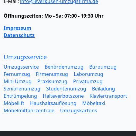
E-Mail:
info@leverkusen-umzugsfirma.de
Öffnungszeiten:
Mo - Sa: 07:00 - 19:30 Uhr
Impressum
Datenschutz
Umzugsservice
Umzugsservice
Behördenumzug
Büroumzug
Fernumzug
Firmenumzug
Laborumzug
Mini Umzug
Praxisumzug
Privatumzug
Seniorenumzug
Studentenumzug
Beiladung
Entrümpelung
Halteverbotszone
Klaviertransport
Möbellift
Haushaltsauflösung
Möbeltaxi
Möbelmitfahrzentrale
Umzugskartons