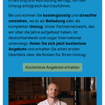
Erfahrung und Ausrüstung verfügt, um den
Umzug erfolgreich durchzuführen.
Bei uns können Sie
kostengünstig
und
stressfrei
umziehen
, sei es als
Beiladung
oder als
kompletter
Umzug
. Unser Partnernetzwerk, das
wir über die Jahre aufgebaut haben, ist
deutschlandweit und sogar international
unterwegs.
Holen Sie sich jetzt kostenlose
Angebote
und erhalten Sie einen ersten
Überblick über die Kosten für Ihren Umzug.
Kostenlose Angebote erhalten