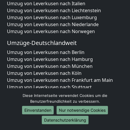
Umzug von Leverkusen nach Italien
Umzug von Leverkusen nach Liechtenstein
Umzug von Leverkusen nach Luxemburg
Umzug von Leverkusen nach Niederlande
Umzug von Leverkusen nach Norwegen
Umzüge-Deutschlandweit
Umzug von Leverkusen nach Berlin
Umzug von Leverkusen nach Hamburg
Umzug von Leverkusen nach München
Umzug von Leverkusen nach Köln
Umzug von Leverkusen nach Frankfurt am Main
Umzug von Leverkusen nach Stuttgart
Umzug von Leverkusen nach Düsseldorf
Diese Internetseite verwendet Cookies um die
Umzug von Leverkusen nach Leipzig
Benutzerfreundlichkeit zu verbessern.
Umzug von Leverkusen nach Dortmund
Einverstanden
Nur notwendige Cookies
Umzug von Leverkusen nach Essen
Datenschutzerklärung
Umzug von Leverkusen nach Bremen
Umzug von Leverkusen nach Dresden