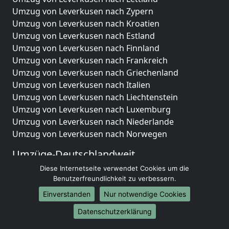
Umzug von Leverkusen nach Zypern
Umzug von Leverkusen nach Kroatien
Umzug von Leverkusen nach Estland
Umzug von Leverkusen nach Finnland
Umzug von Leverkusen nach Frankreich
Umzug von Leverkusen nach Griechenland
Umzug von Leverkusen nach Italien
Umzug von Leverkusen nach Liechtenstein
Umzug von Leverkusen nach Luxemburg
Umzug von Leverkusen nach Niederlande
Umzug von Leverkusen nach Norwegen
Umzüge-Deutschlandweit
Diese Internetseite verwendet Cookies um die
Umzug von Leverkusen nach Berlin
Benutzerfreundlichkeit zu verbessern.
Umzug von Leverkusen nach Hamburg
Umzug von Leverkusen nach München
Einverstanden
Nur notwendige Cookies
Umzug von Leverkusen nach Köln
Datenschutzerklärung
Umzug von Leverkusen nach Frankfurt am Main