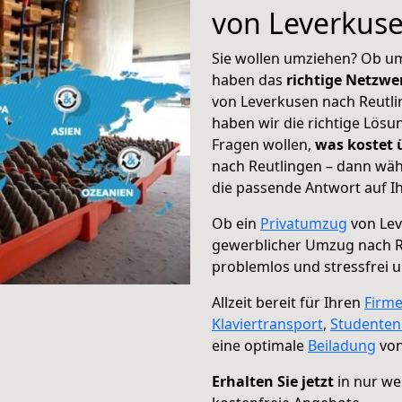
von Leverkuse
Sie wollen umziehen? Ob um
haben das
richtige Netzw
von Leverkusen nach Reutli
haben wir die richtige Lösu
Fragen wollen,
was kostet
nach Reutlingen – dann wäh
die passende Antwort auf Ih
Ob ein
Privatumzug
von Lev
gewerblicher Umzug nach R
problemlos und stressfrei 
Allzeit bereit für Ihren
Firm
Klaviertransport
,
Studente
eine optimale
Beiladung
von
Erhalten Sie jetzt
in nur we