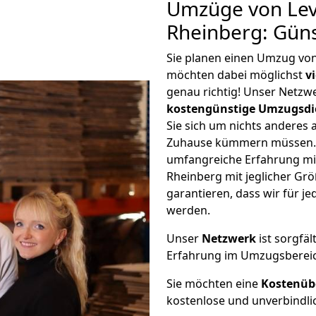
Umzüge von Lev
Rheinberg: Gün
Sie planen einen Umzug vo
möchten dabei möglichst
v
genau richtig! Unser Netzw
kostengünstige Umzugsdi
Sie sich um nichts anderes 
Zuhause kümmern müssen. W
umfangreiche Erfahrung m
Rheinberg mit jeglicher G
garantieren, dass wir für j
werden.
Unser
Netzwerk
ist sorgfäl
Erfahrung im Umzugsberei
Sie möchten eine
Kostenüb
kostenlose und unverbindli