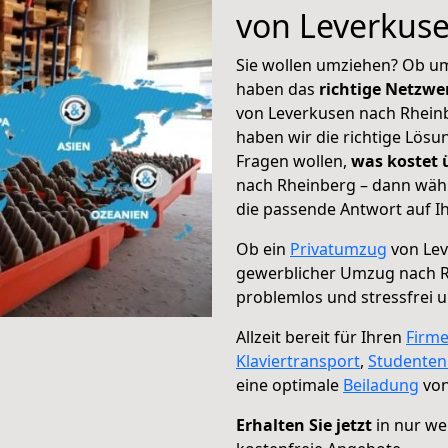
von Leverkus
Sie wollen umziehen? Ob um
haben das
richtige Netzw
von Leverkusen nach Rheinb
haben wir die richtige Lösu
Fragen wollen,
was kostet
nach Rheinberg – dann wähl
die passende Antwort auf Ih
Ob ein
Privatumzug
von Lev
gewerblicher Umzug nach 
problemlos und stressfrei 
Allzeit bereit für Ihren
Firm
Klaviertransport
,
Studente
eine optimale
Beiladung
von
Erhalten Sie jetzt
in nur we