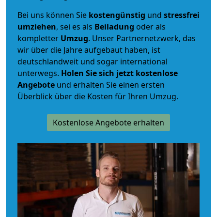
Bei uns können Sie
kostengünstig
und
stressfrei
umziehen
, sei es als
Beiladung
oder als
kompletter
Umzug
. Unser Partnernetzwerk, das
wir über die Jahre aufgebaut haben, ist
deutschlandweit und sogar international
unterwegs.
Holen Sie sich jetzt kostenlose
Angebote
und erhalten Sie einen ersten
Überblick über die Kosten für Ihren Umzug.
Kostenlose Angebote erhalten