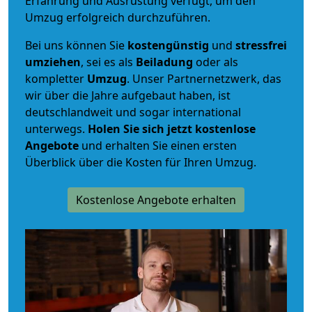
Erfahrung und Ausrüstung verfügt, um den
Umzug erfolgreich durchzuführen.
Bei uns können Sie
kostengünstig
und
stressfrei
umziehen
, sei es als
Beiladung
oder als
kompletter
Umzug
. Unser Partnernetzwerk, das
wir über die Jahre aufgebaut haben, ist
deutschlandweit und sogar international
unterwegs.
Holen Sie sich jetzt kostenlose
Angebote
und erhalten Sie einen ersten
Überblick über die Kosten für Ihren Umzug.
Kostenlose Angebote erhalten