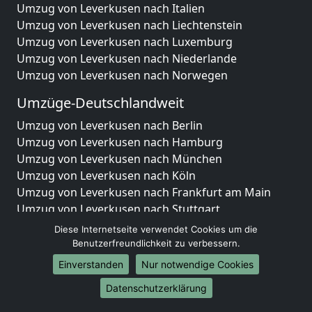
Umzug von Leverkusen nach Italien
Umzug von Leverkusen nach Liechtenstein
Umzug von Leverkusen nach Luxemburg
Umzug von Leverkusen nach Niederlande
Umzug von Leverkusen nach Norwegen
Umzüge-Deutschlandweit
Umzug von Leverkusen nach Berlin
Umzug von Leverkusen nach Hamburg
Umzug von Leverkusen nach München
Umzug von Leverkusen nach Köln
Umzug von Leverkusen nach Frankfurt am Main
Umzug von Leverkusen nach Stuttgart
Umzug von Leverkusen nach Düsseldorf
Diese Internetseite verwendet Cookies um die
Umzug von Leverkusen nach Leipzig
Benutzerfreundlichkeit zu verbessern.
Umzug von Leverkusen nach Dortmund
Einverstanden
Nur notwendige Cookies
Umzug von Leverkusen nach Essen
Datenschutzerklärung
Umzug von Leverkusen nach Bremen
Umzug von Leverkusen nach Dresden