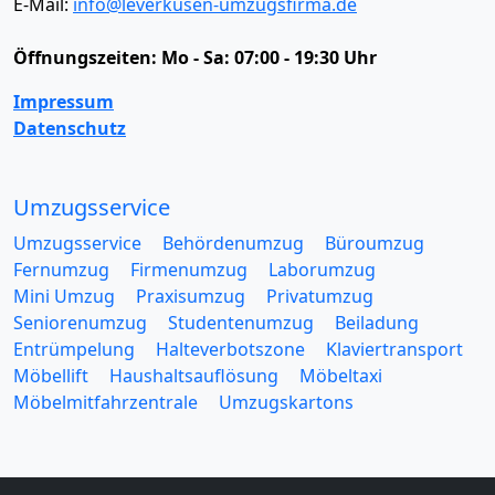
E-Mail:
info@leverkusen-umzugsfirma.de
Öffnungszeiten:
Mo - Sa: 07:00 - 19:30 Uhr
Impressum
Datenschutz
Umzugsservice
Umzugsservice
Behördenumzug
Büroumzug
Fernumzug
Firmenumzug
Laborumzug
Mini Umzug
Praxisumzug
Privatumzug
Seniorenumzug
Studentenumzug
Beiladung
Entrümpelung
Halteverbotszone
Klaviertransport
Möbellift
Haushaltsauflösung
Möbeltaxi
Möbelmitfahrzentrale
Umzugskartons