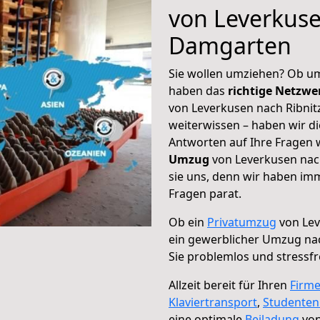
von Leverkuse
Damgarten
Sie wollen umziehen? Ob um
haben das
richtige Netzw
von Leverkusen nach Ribnit
weiterwissen – haben wir di
Antworten auf Ihre Fragen 
Umzug
von Leverkusen nac
sie uns, denn wir haben im
Fragen parat.
Ob ein
Privatumzug
von Lev
ein gewerblicher Umzug na
Sie problemlos und stressf
Allzeit bereit für Ihren
Firm
Klaviertransport
,
Studente
eine optimale
Beiladung
von