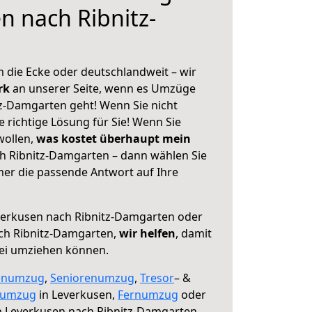
n nach Ribnitz-
 die Ecke oder deutschlandweit – wir
erk
an unserer Seite, wenn es Umzüge
z-Damgarten geht! Wenn Sie nicht
e richtige Lösung für Sie! Wenn Sie
wollen,
was kostet überhaupt mein
h Ribnitz-Damgarten – dann wählen Sie
mer die passende Antwort auf Ihre
erkusen nach Ribnitz-Damgarten oder
ch Ribnitz-Damgarten,
wir helfen
, damit
rei umziehen können.
enumzug
,
Seniorenumzug
,
Tresor
– &
numzug
in Leverkusen,
Fernumzug
oder
 Leverkusen nach Ribnitz-Damgarten.