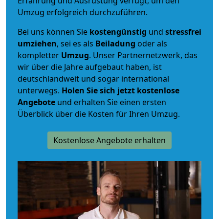
Erfahrung und Ausrüstung verfügt, um den
Umzug erfolgreich durchzuführen.
Bei uns können Sie
kostengünstig
und
stressfrei
umziehen
, sei es als
Beiladung
oder als
kompletter
Umzug
. Unser Partnernetzwerk, das
wir über die Jahre aufgebaut haben, ist
deutschlandweit und sogar international
unterwegs.
Holen Sie sich jetzt kostenlose
Angebote
und erhalten Sie einen ersten
Überblick über die Kosten für Ihren Umzug.
Kostenlose Angebote erhalten