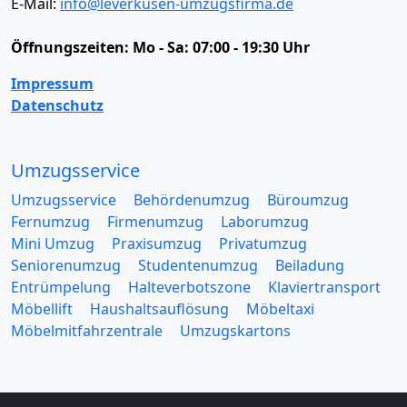
E-Mail:
info@leverkusen-umzugsfirma.de
Öffnungszeiten:
Mo - Sa: 07:00 - 19:30 Uhr
Impressum
Datenschutz
Umzugsservice
Umzugsservice
Behördenumzug
Büroumzug
Fernumzug
Firmenumzug
Laborumzug
Mini Umzug
Praxisumzug
Privatumzug
Seniorenumzug
Studentenumzug
Beiladung
Entrümpelung
Halteverbotszone
Klaviertransport
Möbellift
Haushaltsauflösung
Möbeltaxi
Möbelmitfahrzentrale
Umzugskartons