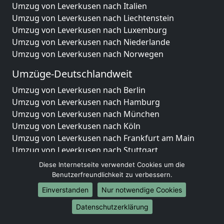
Umzug von Leverkusen nach Italien
Umzug von Leverkusen nach Liechtenstein
Umzug von Leverkusen nach Luxemburg
Umzug von Leverkusen nach Niederlande
Umzug von Leverkusen nach Norwegen
Umzüge-Deutschlandweit
Umzug von Leverkusen nach Berlin
Umzug von Leverkusen nach Hamburg
Umzug von Leverkusen nach München
Umzug von Leverkusen nach Köln
Umzug von Leverkusen nach Frankfurt am Main
Umzug von Leverkusen nach Stuttgart
Umzug von Leverkusen nach Düsseldorf
Diese Internetseite verwendet Cookies um die
Umzug von Leverkusen nach Leipzig
Benutzerfreundlichkeit zu verbessern.
Umzug von Leverkusen nach Dortmund
Einverstanden
Nur notwendige Cookies
Umzug von Leverkusen nach Essen
Datenschutzerklärung
Umzug von Leverkusen nach Bremen
Umzug von Leverkusen nach Dresden