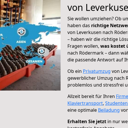
von Leverkus
Sie wollen umziehen? Ob um
haben das
richtige Netzw
von Leverkusen nach Röderm
– haben wir die richtige Lö
Fragen wollen,
was kostet
nach Rödermark – dann wähl
die passende Antwort auf Ih
Ob ein
Privatumzug
von Lev
gewerblicher Umzug nach 
problemlos und stressfrei 
Allzeit bereit für Ihren
Firm
Klaviertransport
,
Studente
eine optimale
Beiladung
von
Erhalten Sie jetzt
in nur we