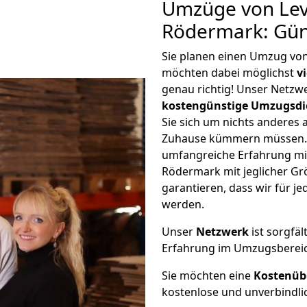
Umzüge von Lev
Rödermark: Gün
Sie planen einen Umzug vo
möchten dabei möglichst
v
genau richtig! Unser Netzw
kostengünstige Umzugsdi
Sie sich um nichts anderes 
Zuhause kümmern müssen. W
umfangreiche Erfahrung m
Rödermark mit jeglicher G
garantieren, dass wir für j
werden.
Unser
Netzwerk
ist sorgfäl
Erfahrung im Umzugsberei
Sie möchten eine
Kostenüb
kostenlose und unverbindli