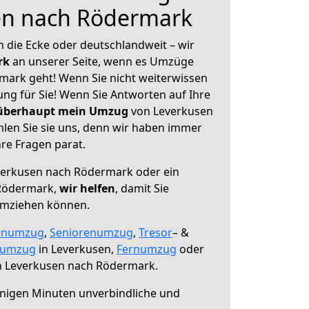
en nach Rödermark
 die Ecke oder deutschlandweit – wir
erk
an unserer Seite, wenn es Umzüge
ark geht! Wenn Sie nicht weiterwissen
sung für Sie! Wenn Sie Antworten auf Ihre
 überhaupt mein Umzug
von Leverkusen
en Sie sie uns, denn wir haben immer
re Fragen parat.
erkusen nach Rödermark oder ein
Rödermark,
wir helfen
, damit Sie
umziehen können.
enumzug
,
Seniorenumzug
,
Tresor
– &
numzug
in Leverkusen,
Fernumzug
oder
 Leverkusen nach Rödermark.
nigen Minuten unverbindliche und