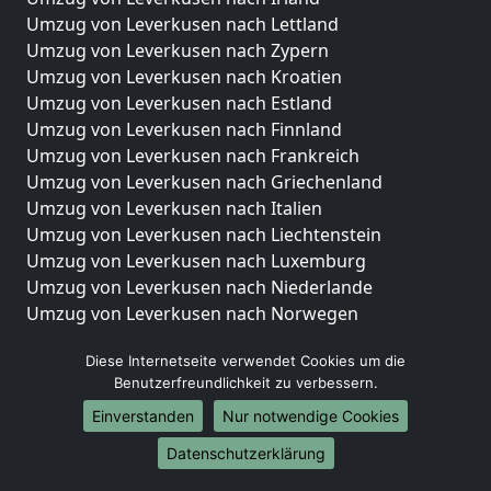
Umzug von Leverkusen nach Lettland
Umzug von Leverkusen nach Zypern
Umzug von Leverkusen nach Kroatien
Umzug von Leverkusen nach Estland
Umzug von Leverkusen nach Finnland
Umzug von Leverkusen nach Frankreich
Umzug von Leverkusen nach Griechenland
Umzug von Leverkusen nach Italien
Umzug von Leverkusen nach Liechtenstein
Umzug von Leverkusen nach Luxemburg
Umzug von Leverkusen nach Niederlande
Umzug von Leverkusen nach Norwegen
Umzüge-Deutschlandweit
Diese Internetseite verwendet Cookies um die
Benutzerfreundlichkeit zu verbessern.
Umzug von Leverkusen nach Berlin
Umzug von Leverkusen nach Hamburg
Einverstanden
Nur notwendige Cookies
Umzug von Leverkusen nach München
Datenschutzerklärung
Umzug von Leverkusen nach Köln