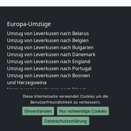
Europa-Umzüge
Umzug von Leverkusen nach Belarus
Umzug von Leverkusen nach Belgien
Umzug von Leverkusen nach Bulgarien
Umzug von Leverkusen nach Dänemark
Umzug von Leverkusen nach England
Umzug von Leverkusen nach Portugal
Umzug von Leverkusen nach Bosnien
und Herzegowina
Umzug von Leverkusen nach Irland
Umzug von Leverkusen nach Lettland
Diese Internetseite verwendet Cookies um die
Benutzerfreundlichkeit zu verbessern.
Umzug von Leverkusen nach Zypern
Umzug von Leverkusen nach Kroatien
Einverstanden
Nur notwendige Cookies
Umzug von Leverkusen nach Estland
Datenschutzerklärung
Umzug von Leverkusen nach Finnland