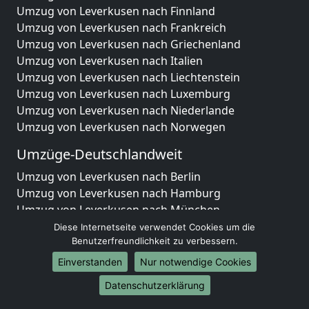
Umzug von Leverkusen nach Finnland
Umzug von Leverkusen nach Frankreich
Umzug von Leverkusen nach Griechenland
Umzug von Leverkusen nach Italien
Umzug von Leverkusen nach Liechtenstein
Umzug von Leverkusen nach Luxemburg
Umzug von Leverkusen nach Niederlande
Umzug von Leverkusen nach Norwegen
Umzüge-Deutschlandweit
Umzug von Leverkusen nach Berlin
Umzug von Leverkusen nach Hamburg
Umzug von Leverkusen nach München
Umzug von Leverkusen nach Köln
Diese Internetseite verwendet Cookies um die
Umzug von Leverkusen nach Frankfurt am Main
Benutzerfreundlichkeit zu verbessern.
Umzug von Leverkusen nach Stuttgart
Einverstanden
Nur notwendige Cookies
Umzug von Leverkusen nach Düsseldorf
Datenschutzerklärung
Umzug von Leverkusen nach Leipzig
Umzug von Leverkusen nach Dortmund