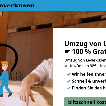
everkusen
Umzug von L
☛ 100 % Gra
Umzug von Leverkusen
➨ Umzüge ab 98€ – Kos
✓
Wir helfen Ihne
✓
Schnell & unverb
✓
Finden Sie das 
blitzschnell ko