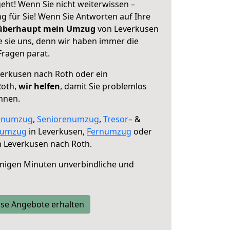
eht! Wenn Sie nicht weiterwissen –
ng für Sie! Wenn Sie Antworten auf Ihre
 überhaupt mein Umzug
von Leverkusen
e sie uns, denn wir haben immer die
Fragen parat.
erkusen nach Roth oder ein
Roth,
wir helfen
, damit Sie problemlos
nnen.
enumzug
,
Seniorenumzug
,
Tresor
– &
numzug
in Leverkusen,
Fernumzug
oder
 Leverkusen nach Roth.
nigen Minuten unverbindliche und
se Angebote erhalten