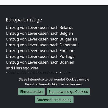
Europa-Umzüge
Umzug von Leverkusen nach Belarus
Umzug von Leverkusen nach Belgien
Umzug von Leverkusen nach Bulgarien
Umzug von Leverkusen nach Dänemark
Umzug von Leverkusen nach England
Umzug von Leverkusen nach Portugal
Umzug von Leverkusen nach Bosnien
und Herzegowina
Umzug von Leverkusen nach Irland
Umzug von Leverkusen nach Lettland
Diese Internetseite verwendet Cookies um die
Benutzerfreundlichkeit zu verbessern.
Umzug von Leverkusen nach Zypern
Umzug von Leverkusen nach Kroatien
Einverstanden
Nur notwendige Cookies
Umzug von Leverkusen nach Estland
Datenschutzerklärung
Umzug von Leverkusen nach Finnland