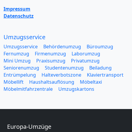
Impressum
Datenschutz
Umzugsservice
Umzugsservice
Behördenumzug
Büroumzug
Fernumzug
Firmenumzug
Laborumzug
Mini Umzug
Praxisumzug
Privatumzug
Seniorenumzug
Studentenumzug
Beiladung
Entrümpelung
Halteverbotszone
Klaviertransport
Möbellift
Haushaltsauflösung
Möbeltaxi
Möbelmitfahrzentrale
Umzugskartons
Europa-Umzüge