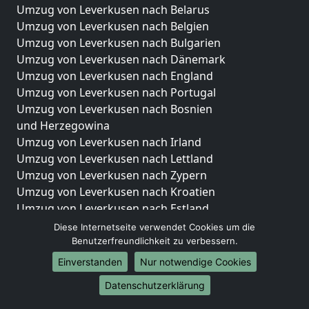
Umzug von Leverkusen nach Belarus
Umzug von Leverkusen nach Belgien
Umzug von Leverkusen nach Bulgarien
Umzug von Leverkusen nach Dänemark
Umzug von Leverkusen nach England
Umzug von Leverkusen nach Portugal
Umzug von Leverkusen nach Bosnien
und Herzegowina
Umzug von Leverkusen nach Irland
Umzug von Leverkusen nach Lettland
Umzug von Leverkusen nach Zypern
Umzug von Leverkusen nach Kroatien
Umzug von Leverkusen nach Estland
Umzug von Leverkusen nach Finnland
Diese Internetseite verwendet Cookies um die
Umzug von Leverkusen nach Frankreich
Benutzerfreundlichkeit zu verbessern.
Umzug von Leverkusen nach Griechenland
Einverstanden
Nur notwendige Cookies
Umzug von Leverkusen nach Italien
Datenschutzerklärung
Umzug von Leverkusen nach Liechtenstein
Umzug von Leverkusen nach Luxemburg