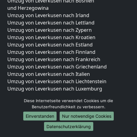
Umzug von Leverkusen nach Bosnien
und Herzegowina
Umzug von Leverkusen nach Irland
Umzug von Leverkusen nach Lettland
Umzug von Leverkusen nach Zypern
Umzug von Leverkusen nach Kroatien
Umzug von Leverkusen nach Estland
Umzug von Leverkusen nach Finnland
Umzug von Leverkusen nach Frankreich
Umzug von Leverkusen nach Griechenland
Umzug von Leverkusen nach Italien
Umzug von Leverkusen nach Liechtenstein
Umzug von Leverkusen nach Luxemburg
Umzug von Leverkusen nach Niederlande
Diese Internetseite verwendet Cookies um die
Umzug von Leverkusen nach Norwegen
Benutzerfreundlichkeit zu verbessern.
Umzüge-Deutschlandweit
Einverstanden
Nur notwendige Cookies
Umzug von Leverkusen nach Berlin
Datenschutzerklärung
Umzug von Leverkusen nach Hamburg