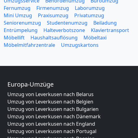
Umzugsservice
Behördenumzug
Büroumzug
Fernumzug
Firmenumzug
Laborumzug
Mini Umzug
Praxisumzug
Privatumzug
Seniorenumzug
Studentenumzug
Beiladung
Entrümpelung
Halteverbotszone
Klaviertransport
Möbellift
Haushaltsauflösung
Möbeltaxi
Möbelmitfahrzentrale
Umzugskartons
Europa-Umzüge
Umzug von Leverkusen nach Belarus
Umzug von Leverkusen nach Belgien
Umzug von Leverkusen nach Bulgarien
Umzug von Leverkusen nach Dänemark
Umzug von Leverkusen nach England
Umzug von Leverkusen nach Portugal