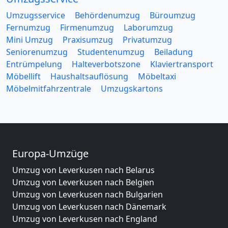
Umzugsservice
Behördenumzug
Büroumzug
Fernumzug
Firmenumzug
Laborumzug
Mini Umzug
Praxisumzug
Privatumzug
Seniorenumzug
Studentenumzug
Beiladung
Entrümpelung
Halteverbotszone
Klaviertransport
Möbellift
Haushaltsauflösung
Möbeltaxi
Möbelmitfahrzentrale
Umzugskartons
Europa-Umzüge
Umzug von Leverkusen nach Belarus
Umzug von Leverkusen nach Belgien
Umzug von Leverkusen nach Bulgarien
Umzug von Leverkusen nach Dänemark
Umzug von Leverkusen nach England