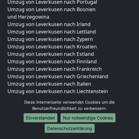
Umzug von Leverkusen nach Portugal
Umzug von Leverkusen nach Bosnien
und Herzegowina
Umzug von Leverkusen nach Irland
Umzug von Leverkusen nach Lettland
Umzug von Leverkusen nach Zypern
Umzug von Leverkusen nach Kroatien
Umzug von Leverkusen nach Estland
Umzug von Leverkusen nach Finnland
Umzug von Leverkusen nach Frankreich
Umzug von Leverkusen nach Griechenland
Umzug von Leverkusen nach Italien
Umzug von Leverkusen nach Liechtenstein
Umzug von Leverkusen nach Luxemburg
Diese Internetseite verwendet Cookies um die
Umzug von Leverkusen nach Niederlande
Benutzerfreundlichkeit zu verbessern.
Umzug von Leverkusen nach Norwegen
Einverstanden
Nur notwendige Cookies
Umzüge-Deutschlandweit
Datenschutzerklärung
Umzug von Leverkusen nach Berlin