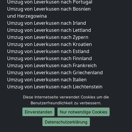
Umzug von Leverkusen nach Portugal
Umzug von Leverkusen nach Bosnien
und Herzegowina
Umzug von Leverkusen nach Irland
Umzug von Leverkusen nach Lettland
Umzug von Leverkusen nach Zypern
Umzug von Leverkusen nach Kroatien
Umzug von Leverkusen nach Estland
Umzug von Leverkusen nach Finnland
Umzug von Leverkusen nach Frankreich
Umzug von Leverkusen nach Griechenland
Umzug von Leverkusen nach Italien
Umzug von Leverkusen nach Liechtenstein
Umzug von Leverkusen nach Luxemburg
Diese Internetseite verwendet Cookies um die
Umzug von Leverkusen nach Niederlande
Benutzerfreundlichkeit zu verbessern.
Umzug von Leverkusen nach Norwegen
Einverstanden
Nur notwendige Cookies
Umzüge-Deutschlandweit
Datenschutzerklärung
Umzug von Leverkusen nach Berlin