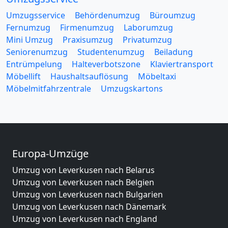
Umzugsservice
Behördenumzug
Büroumzug
Fernumzug
Firmenumzug
Laborumzug
Mini Umzug
Praxisumzug
Privatumzug
Seniorenumzug
Studentenumzug
Beiladung
Entrümpelung
Halteverbotszone
Klaviertransport
Möbellift
Haushaltsauflösung
Möbeltaxi
Möbelmitfahrzentrale
Umzugskartons
Europa-Umzüge
Umzug von Leverkusen nach Belarus
Umzug von Leverkusen nach Belgien
Umzug von Leverkusen nach Bulgarien
Umzug von Leverkusen nach Dänemark
Umzug von Leverkusen nach England