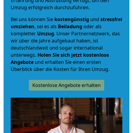
Erfahrung und Ausrüstung verfügt, um den
Umzug erfolgreich durchzuführen.
Bei uns können Sie
kostengünstig
und
stressfrei
umziehen
, sei es als
Beiladung
oder als
kompletter
Umzug
. Unser Partnernetzwerk, das
wir über die Jahre aufgebaut haben, ist
deutschlandweit und sogar international
unterwegs.
Holen Sie sich jetzt kostenlose
Angebote
und erhalten Sie einen ersten
Überblick über die Kosten für Ihren Umzug.
Kostenlose Angebote erhalten