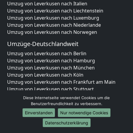
Umzug von Leverkusen nach Italien
Umzug von Leverkusen nach Liechtenstein
Umzug von Leverkusen nach Luxemburg
Umzug von Leverkusen nach Niederlande
Umzug von Leverkusen nach Norwegen
Umzüge-Deutschlandweit
Umzug von Leverkusen nach Berlin
Umzug von Leverkusen nach Hamburg
Umzug von Leverkusen nach München
Umzug von Leverkusen nach Köln
Umzug von Leverkusen nach Frankfurt am Main
Umzug von Leverkusen nach Stuttgart
Umzug von Leverkusen nach Düsseldorf
Diese Internetseite verwendet Cookies um die
Umzug von Leverkusen nach Leipzig
Benutzerfreundlichkeit zu verbessern.
Umzug von Leverkusen nach Dortmund
Einverstanden
Nur notwendige Cookies
Umzug von Leverkusen nach Essen
Datenschutzerklärung
Umzug von Leverkusen nach Bremen
Umzug von Leverkusen nach Dresden