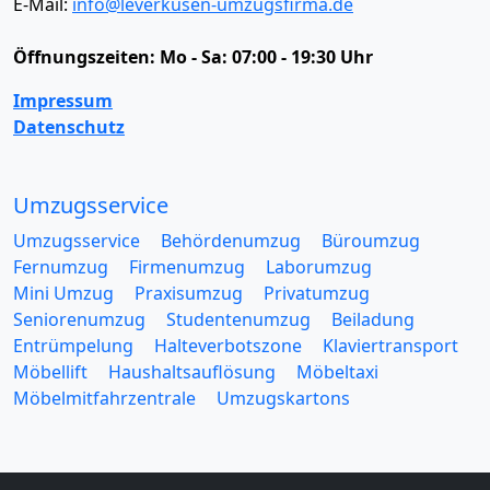
E-Mail:
info@leverkusen-umzugsfirma.de
Öffnungszeiten:
Mo - Sa: 07:00 - 19:30 Uhr
Impressum
Datenschutz
Umzugsservice
Umzugsservice
Behördenumzug
Büroumzug
Fernumzug
Firmenumzug
Laborumzug
Mini Umzug
Praxisumzug
Privatumzug
Seniorenumzug
Studentenumzug
Beiladung
Entrümpelung
Halteverbotszone
Klaviertransport
Möbellift
Haushaltsauflösung
Möbeltaxi
Möbelmitfahrzentrale
Umzugskartons