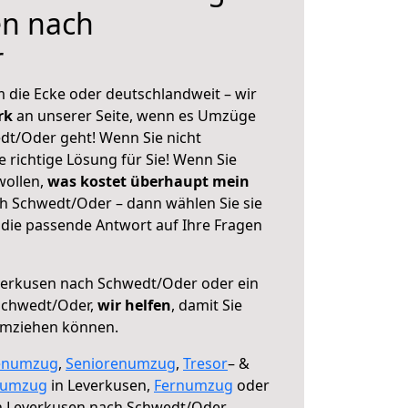
en nach
r
 die Ecke oder deutschlandweit – wir
erk
an unserer Seite, wenn es Umzüge
dt/Oder geht! Wenn Sie nicht
e richtige Lösung für Sie! Wenn Sie
wollen,
was kostet überhaupt mein
h Schwedt/Oder – dann wählen Sie sie
die passende Antwort auf Ihre Fragen
erkusen nach Schwedt/Oder oder ein
Schwedt/Oder,
wir helfen
, damit Sie
umziehen können.
enumzug
,
Seniorenumzug
,
Tresor
– &
numzug
in Leverkusen,
Fernumzug
oder
 Leverkusen nach Schwedt/Oder.