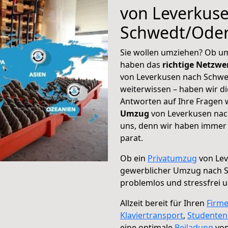
von Leverkus
Schwedt/Ode
Sie wollen umziehen? Ob um
haben das
richtige Netzw
von Leverkusen nach Schwe
weiterwissen – haben wir di
Antworten auf Ihre Fragen 
Umzug
von Leverkusen nac
uns, denn wir haben immer 
parat.
Ob ein
Privatumzug
von Lev
gewerblicher Umzug nach 
problemlos und stressfrei 
Allzeit bereit für Ihren
Firm
Klaviertransport
,
Studente
eine optimale
Beiladung
von