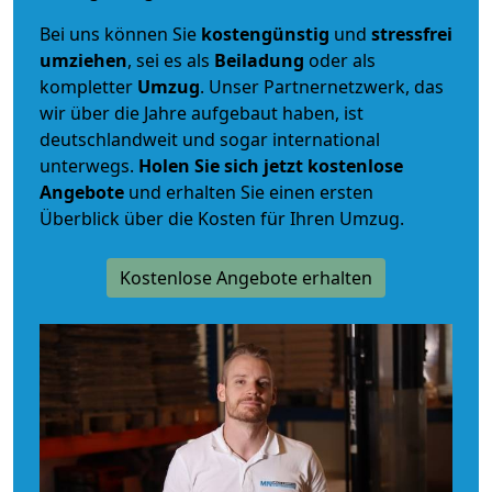
Bei uns können Sie
kostengünstig
und
stressfrei
umziehen
, sei es als
Beiladung
oder als
kompletter
Umzug
. Unser Partnernetzwerk, das
wir über die Jahre aufgebaut haben, ist
deutschlandweit und sogar international
unterwegs.
Holen Sie sich jetzt kostenlose
Angebote
und erhalten Sie einen ersten
Überblick über die Kosten für Ihren Umzug.
Kostenlose Angebote erhalten