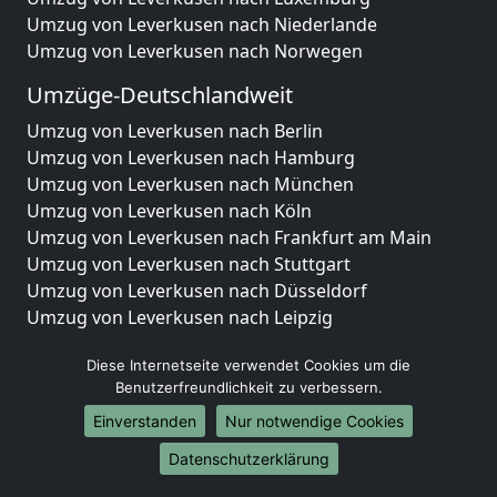
Umzug von Leverkusen nach Niederlande
Umzug von Leverkusen nach Norwegen
Umzüge-Deutschlandweit
Umzug von Leverkusen nach Berlin
Umzug von Leverkusen nach Hamburg
Umzug von Leverkusen nach München
Umzug von Leverkusen nach Köln
Umzug von Leverkusen nach Frankfurt am Main
Umzug von Leverkusen nach Stuttgart
Umzug von Leverkusen nach Düsseldorf
Umzug von Leverkusen nach Leipzig
Umzug von Leverkusen nach Dortmund
Diese Internetseite verwendet Cookies um die
Umzug von Leverkusen nach Essen
Benutzerfreundlichkeit zu verbessern.
Umzug von Leverkusen nach Bremen
Umzug von Leverkusen nach Dresden
Einverstanden
Nur notwendige Cookies
Umzug von Leverkusen nach Hannover
Datenschutzerklärung
Umzug von Leverkusen nach Nürnberg