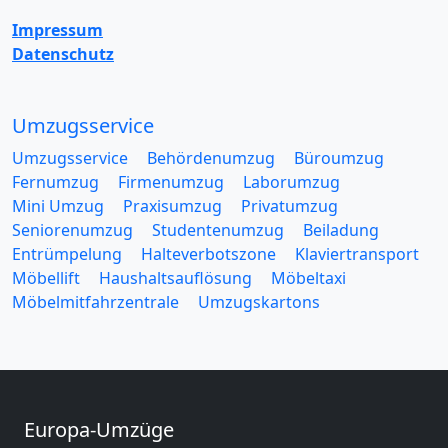
Impressum
Datenschutz
Umzugsservice
Umzugsservice
Behördenumzug
Büroumzug
Fernumzug
Firmenumzug
Laborumzug
Mini Umzug
Praxisumzug
Privatumzug
Seniorenumzug
Studentenumzug
Beiladung
Entrümpelung
Halteverbotszone
Klaviertransport
Möbellift
Haushaltsauflösung
Möbeltaxi
Möbelmitfahrzentrale
Umzugskartons
Europa-Umzüge