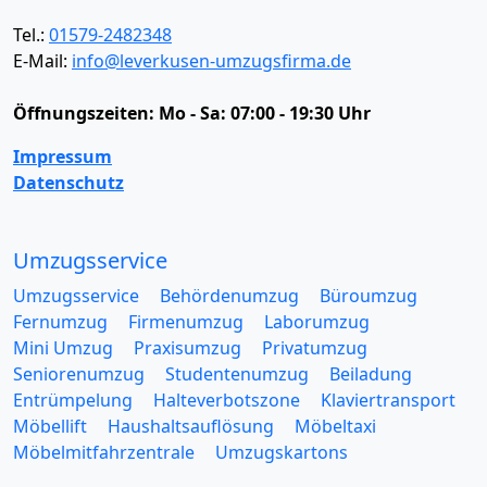
Tel.:
01579-2482348
E-Mail:
info@leverkusen-umzugsfirma.de
Öffnungszeiten:
Mo - Sa: 07:00 - 19:30 Uhr
Impressum
Datenschutz
Umzugsservice
Umzugsservice
Behördenumzug
Büroumzug
Fernumzug
Firmenumzug
Laborumzug
Mini Umzug
Praxisumzug
Privatumzug
Seniorenumzug
Studentenumzug
Beiladung
Entrümpelung
Halteverbotszone
Klaviertransport
Möbellift
Haushaltsauflösung
Möbeltaxi
Möbelmitfahrzentrale
Umzugskartons