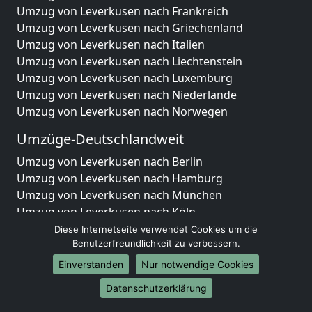
Umzug von Leverkusen nach Frankreich
Umzug von Leverkusen nach Griechenland
Umzug von Leverkusen nach Italien
Umzug von Leverkusen nach Liechtenstein
Umzug von Leverkusen nach Luxemburg
Umzug von Leverkusen nach Niederlande
Umzug von Leverkusen nach Norwegen
Umzüge-Deutschlandweit
Umzug von Leverkusen nach Berlin
Umzug von Leverkusen nach Hamburg
Umzug von Leverkusen nach München
Umzug von Leverkusen nach Köln
Umzug von Leverkusen nach Frankfurt am Main
Diese Internetseite verwendet Cookies um die
Umzug von Leverkusen nach Stuttgart
Benutzerfreundlichkeit zu verbessern.
Umzug von Leverkusen nach Düsseldorf
Einverstanden
Nur notwendige Cookies
Umzug von Leverkusen nach Leipzig
Datenschutzerklärung
Umzug von Leverkusen nach Dortmund
Umzug von Leverkusen nach Essen