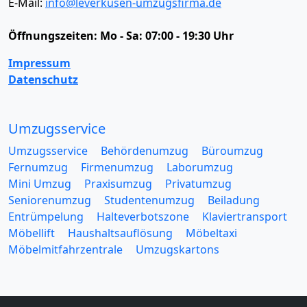
E-Mail:
info@leverkusen-umzugsfirma.de
Öffnungszeiten:
Mo - Sa: 07:00 - 19:30 Uhr
Impressum
Datenschutz
Umzugsservice
Umzugsservice
Behördenumzug
Büroumzug
Fernumzug
Firmenumzug
Laborumzug
Mini Umzug
Praxisumzug
Privatumzug
Seniorenumzug
Studentenumzug
Beiladung
Entrümpelung
Halteverbotszone
Klaviertransport
Möbellift
Haushaltsauflösung
Möbeltaxi
Möbelmitfahrzentrale
Umzugskartons