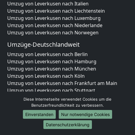
Umzug von Leverkusen nach Italien
Umzug von Leverkusen nach Liechtenstein
Umzug von Leverkusen nach Luxemburg
Umzug von Leverkusen nach Niederlande
Umzug von Leverkusen nach Norwegen
Umzüge-Deutschlandweit
Umzug von Leverkusen nach Berlin
Umzug von Leverkusen nach Hamburg
Umzug von Leverkusen nach München
Umzug von Leverkusen nach Köln
Umzug von Leverkusen nach Frankfurt am Main
Umzug von Leverkusen nach Stuttgart
Umzug von Leverkusen nach Düsseldorf
Diese Internetseite verwendet Cookies um die
Umzug von Leverkusen nach Leipzig
Benutzerfreundlichkeit zu verbessern.
Umzug von Leverkusen nach Dortmund
Einverstanden
Nur notwendige Cookies
Umzug von Leverkusen nach Essen
Datenschutzerklärung
Umzug von Leverkusen nach Bremen
Umzug von Leverkusen nach Dresden